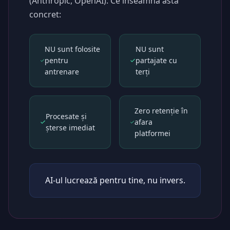
(Anthropic, OpenAI). Ce înseamnă asta
concret:
NU sunt folosite
NU sunt
pentru
partajate cu
antrenare
terți
Zero retenție în
Procesate și
afara
șterse imediat
platformei
AI-ul lucrează pentru tine, nu invers.