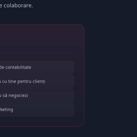
de colaborare.
de contabilitate
cu tine pentru clienți
au să negociezi
rketing