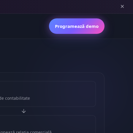
Programează demo
de contabilitate
tionează relația comercială