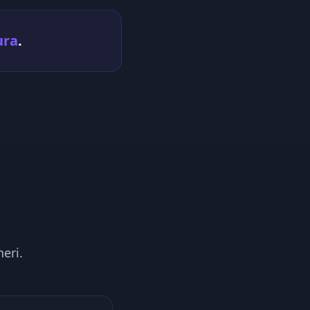
ura
.
eri.