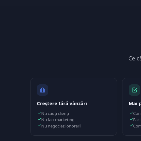
Ce c
Creștere fără vânzări
Mai 
Nu cauți clienți
Cont
Nu faci marketing
Fact
Nu negociezi onorarii
Com