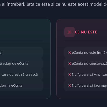
ai întrebări. Iată ce este și ce nu este acest model 
CE NU ESTE
al
eConta nu este firmă 
ntractați de eConta
eConta nu concurează 
lor care doresc să crească
Nu îți cere să vinzi s
atforma eConta
Nu îți cere să faci ma