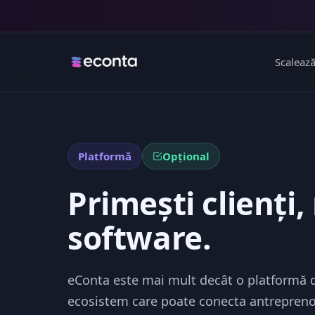
Scaleaz
Platformă
Opțional
Primești clienți,
software.
eConta este mai mult decât o platformă d
ecosistem care poate conecta antreprenori