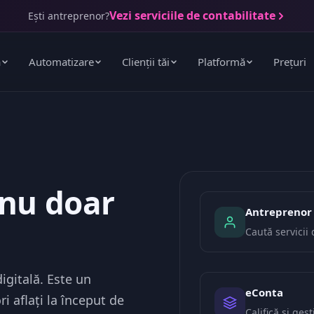
Vezi serviciile de contabilitate
Ești antreprenor?
ă
Automatizare
Clienții tăi
Platformă
Prețuri
 nu doar
Antreprenor
Caută servicii 
igitală. Este un
eConta
 aflați la început de
Califică și ges