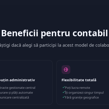
Beneficii pentru contabil
âștigi dacă alegi să participi la acest model de colabo
puțin administrativ
Flexibilitate totală
racte gestionate central
Poți lucra remote
urare și plăți automate
Îți organizezi singur timpul
unicare centralizată
Fără granițe geografice